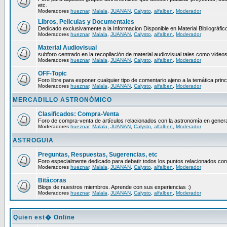
etc.
Moderadores
hueznar
,
Malala
,
JUANAN
,
Calysto
,
alfalben
,
Moderador
Libros, Peliculas y Documentales
Dedicado exclusivamente a la Informacion Disponible en Material Bibliográfico
Moderadores
hueznar
,
Malala
,
JUANAN
,
Calysto
,
alfalben
,
Moderador
Material Audiovisual
subforo centrado en la recopilación de material audiovisual tales como video
Moderadores
hueznar
,
Malala
,
JUANAN
,
Calysto
,
alfalben
,
Moderador
OFF-Topic
Foro libre para exponer cualquier tipo de comentario ajeno a la temática princ
Moderadores
hueznar
,
Malala
,
JUANAN
,
Calysto
,
alfalben
,
Moderador
MERCADILLO ASTRONÓMICO
Clasificados: Compra-Venta
Foro de compra-venta de artículos relacionados con la astronomía en genera
Moderadores
hueznar
,
Malala
,
JUANAN
,
Calysto
,
alfalben
,
Moderador
ASTROGUIA
Preguntas, Respuestas, Sugerencias, etc
Foro especialmente dedicado para debatir todos los puntos relacionados con
Moderadores
hueznar
,
Malala
,
JUANAN
,
Calysto
,
alfalben
,
Moderador
Bitácoras
Blogs de nuestros miembros. Aprende con sus experiencias :)
Moderadores
hueznar
,
Malala
,
JUANAN
,
Calysto
,
alfalben
,
Moderador
Quien est� Online