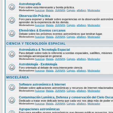
Astrofotografía
Foro sobre esta interesante y bonita práctica.
Moderadores
hueznar
,
Malala
,
JUANAN
,
Calysto
,
alfalben
,
Moderador
Observación Práctica
Foro para exponer y debatir sobre experiencias en la observación astronómica
aprender de la experiencia de los demás.
Moderadores
hueznar
,
Malala
,
JUANAN
,
Calysto
,
alfalben
,
Moderador
Efemérides & Eventos cercanos
Debate sobre los próximos eventos astronómicos que tendran lugar.
Moderadores
hueznar
,
Malala
,
JUANAN
,
Calysto
,
alfalben
,
Moderador
CIENCIA Y TECNOLOGÍA ESPACIAL
Astronáutica & Tecnología Espacial
Para debatir sobre todo lo referente a sondas espaciales, satélites, misiones 
tecnología aeroespacial en general.
Moderadores
hueznar
,
Malala
,
JUANAN
,
Calysto
,
alfalben
,
Moderador
Astrobiología - Exobiología
Foro orientado al debate de esta interesante ciencia
Moderadores
hueznar
,
Malala
,
JUANAN
,
Calysto
,
alfalben
,
Moderador
MISCELÁNEA
Software astronómico & Internet
Debate sobre aplicaciones astronómicas y recursos de Internet relacionados
Moderadores
hueznar
,
Malala
,
JUANAN
,
Calysto
,
alfalben
,
Moderador
Contaminación Lumínica, Defensa y conservación del Cielo Oscu
Dedicado a tratar este delicado tema que cada vez nos aleja más de poder ef
Moderadores
hueznar
,
Malala
,
JUANAN
,
Calysto
,
alfalben
,
Moderador
Agrupaciones astronómicas
Foro para aquellos grupos astronómicos que deseen publicar proyectos, bú