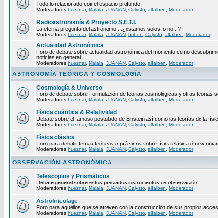
Todo lo relacionado con el espacio profundo
Moderadores
hueznar
,
Malala
,
JUANAN
,
Calysto
,
alfalben
,
Moderador
Radioastronomía & Proyecto S.E.T.I.
La eterna pregunta del astrónomo ...¿estamos solos, o no...?
Moderadores
hueznar
,
Malala
,
JUANAN
,
bribon
,
Calysto
,
alfalben
,
Moderador
Actualidad Astronómica
Foro de debate sobre actualidad astronómica del momento como descubrimie
noticias en general.
Moderadores
hueznar
,
Malala
,
JUANAN
,
Calysto
,
alfalben
,
Moderador
ASTRONOMÍA TEÓRICA Y COSMOLOGÍA
Cosmología & Universo
Foro de debate sobre Formulación de teorias cosmológicas y otras teorias so
Moderadores
hueznar
,
Malala
,
JUANAN
,
Calysto
,
alfalben
,
Moderador
Física cuántica & Relatividad
Debate sobre el famoso postulado de Einstein así como las teorías de la físic
Moderadores
hueznar
,
Malala
,
JUANAN
,
Calysto
,
alfalben
,
Moderador
Física clásica
Foro para debatir temas teóricos o prácticos sobre física clásica ó newtonia
Moderadores
hueznar
,
Malala
,
JUANAN
,
Calysto
,
alfalben
,
Moderador
OBSERVACIÓN ASTRONÓMICA
Telescopios y Prismáticos
Debate general sobre estos preciados instrumentos de observación.
Moderadores
hueznar
,
Malala
,
JUANAN
,
Calysto
,
alfalben
,
Moderador
Astrobricolage
Foro para aquellos que se atreven con la construcción de sus propios acces
Moderadores
hueznar
,
Malala
,
JUANAN
,
Calysto
,
alfalben
,
Moderador