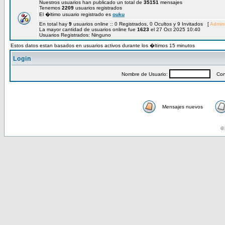
Nuestros usuarios han publicado un total de
35151
mensajes
Tenemos
2209
usuarios registrados
El �ltimo usuario registrado es
ouku
En total hay
9
usuarios online :: 0 Registrados, 0 Ocultos y 9 Invitados [
Admini
La mayor cantidad de usuarios online fue
1623
el 27 Oct 2025 10:40
Usuarios Registrados: Ninguno
Estos datos estan basados en usuarios activos durante los �ltimos 15 minutos
Login
Nombre de Usuario:
Cont
Mensajes nuevos
© 