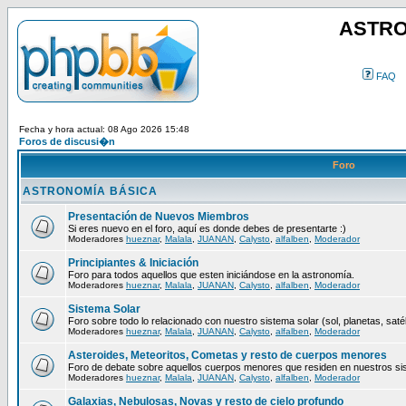
ASTRO
FAQ
Fecha y hora actual: 08 Ago 2026 15:48
Foros de discusi�n
Foro
ASTRONOMÍA BÁSICA
Presentación de Nuevos Miembros
Si eres nuevo en el foro, aquí es donde debes de presentarte :)
Moderadores
hueznar
,
Malala
,
JUANAN
,
Calysto
,
alfalben
,
Moderador
Principiantes & Iniciación
Foro para todos aquellos que esten iniciándose en la astronomía.
Moderadores
hueznar
,
Malala
,
JUANAN
,
Calysto
,
alfalben
,
Moderador
Sistema Solar
Foro sobre todo lo relacionado con nuestro sistema solar (sol, planetas, satéli
Moderadores
hueznar
,
Malala
,
JUANAN
,
Calysto
,
alfalben
,
Moderador
Asteroides, Meteoritos, Cometas y resto de cuerpos menores
Foro de debate sobre aquellos cuerpos menores que residen en nuestros si
Moderadores
hueznar
,
Malala
,
JUANAN
,
Calysto
,
alfalben
,
Moderador
Galaxias, Nebulosas, Novas y resto de cielo profundo