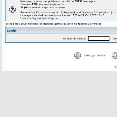
Nuestros usuarios han publicado un total de
35151
mensajes
Tenemos
2209
usuarios registrados
El �ltimo usuario registrado es
ouku
En total hay
62
usuarios online :: 0 Registrados, 0 Ocultos y 62 Invitados [
Adm
La mayor cantidad de usuarios online fue
1623
el 27 Oct 2025 10:40
Usuarios Registrados: Ninguno
Estos datos estan basados en usuarios activos durante los �ltimos 15 minutos
Login
Nombre de Usuario:
Cont
Mensajes nuevos
© 