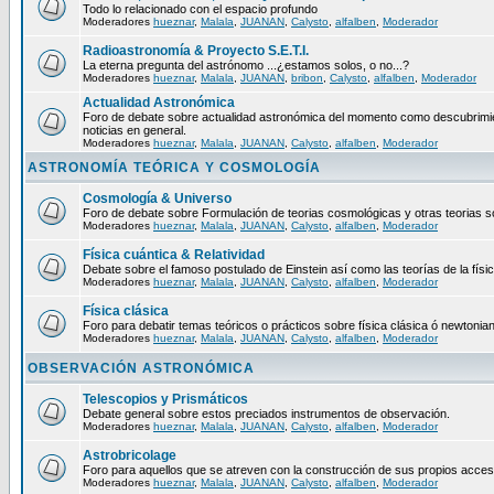
Todo lo relacionado con el espacio profundo
Moderadores
hueznar
,
Malala
,
JUANAN
,
Calysto
,
alfalben
,
Moderador
Radioastronomía & Proyecto S.E.T.I.
La eterna pregunta del astrónomo ...¿estamos solos, o no...?
Moderadores
hueznar
,
Malala
,
JUANAN
,
bribon
,
Calysto
,
alfalben
,
Moderador
Actualidad Astronómica
Foro de debate sobre actualidad astronómica del momento como descubrimie
noticias en general.
Moderadores
hueznar
,
Malala
,
JUANAN
,
Calysto
,
alfalben
,
Moderador
ASTRONOMÍA TEÓRICA Y COSMOLOGÍA
Cosmología & Universo
Foro de debate sobre Formulación de teorias cosmológicas y otras teorias so
Moderadores
hueznar
,
Malala
,
JUANAN
,
Calysto
,
alfalben
,
Moderador
Física cuántica & Relatividad
Debate sobre el famoso postulado de Einstein así como las teorías de la físic
Moderadores
hueznar
,
Malala
,
JUANAN
,
Calysto
,
alfalben
,
Moderador
Física clásica
Foro para debatir temas teóricos o prácticos sobre física clásica ó newtonia
Moderadores
hueznar
,
Malala
,
JUANAN
,
Calysto
,
alfalben
,
Moderador
OBSERVACIÓN ASTRONÓMICA
Telescopios y Prismáticos
Debate general sobre estos preciados instrumentos de observación.
Moderadores
hueznar
,
Malala
,
JUANAN
,
Calysto
,
alfalben
,
Moderador
Astrobricolage
Foro para aquellos que se atreven con la construcción de sus propios acces
Moderadores
hueznar
,
Malala
,
JUANAN
,
Calysto
,
alfalben
,
Moderador