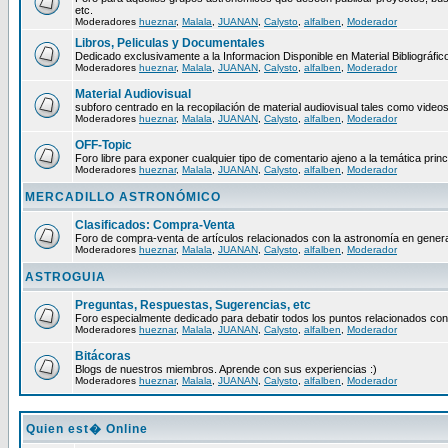
etc.
Moderadores
hueznar
,
Malala
,
JUANAN
,
Calysto
,
alfalben
,
Moderador
Libros, Peliculas y Documentales
Dedicado exclusivamente a la Informacion Disponible en Material Bibliográfico
Moderadores
hueznar
,
Malala
,
JUANAN
,
Calysto
,
alfalben
,
Moderador
Material Audiovisual
subforo centrado en la recopilación de material audiovisual tales como video
Moderadores
hueznar
,
Malala
,
JUANAN
,
Calysto
,
alfalben
,
Moderador
OFF-Topic
Foro libre para exponer cualquier tipo de comentario ajeno a la temática princ
Moderadores
hueznar
,
Malala
,
JUANAN
,
Calysto
,
alfalben
,
Moderador
MERCADILLO ASTRONÓMICO
Clasificados: Compra-Venta
Foro de compra-venta de artículos relacionados con la astronomía en genera
Moderadores
hueznar
,
Malala
,
JUANAN
,
Calysto
,
alfalben
,
Moderador
ASTROGUIA
Preguntas, Respuestas, Sugerencias, etc
Foro especialmente dedicado para debatir todos los puntos relacionados con
Moderadores
hueznar
,
Malala
,
JUANAN
,
Calysto
,
alfalben
,
Moderador
Bitácoras
Blogs de nuestros miembros. Aprende con sus experiencias :)
Moderadores
hueznar
,
Malala
,
JUANAN
,
Calysto
,
alfalben
,
Moderador
Quien est� Online