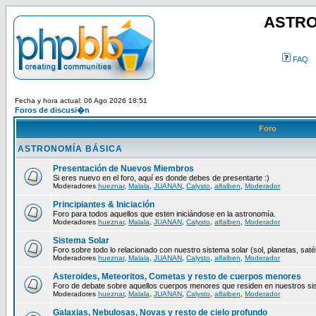
ASTRO
FAQ
Fecha y hora actual: 06 Ago 2026 18:51
Foros de discusi�n
Foro
ASTRONOMÍA BÁSICA
Presentación de Nuevos Miembros
Si eres nuevo en el foro, aquí es donde debes de presentarte :)
Moderadores
hueznar
,
Malala
,
JUANAN
,
Calysto
,
alfalben
,
Moderador
Principiantes & Iniciación
Foro para todos aquellos que esten iniciándose en la astronomía.
Moderadores
hueznar
,
Malala
,
JUANAN
,
Calysto
,
alfalben
,
Moderador
Sistema Solar
Foro sobre todo lo relacionado con nuestro sistema solar (sol, planetas, satéli
Moderadores
hueznar
,
Malala
,
JUANAN
,
Calysto
,
alfalben
,
Moderador
Asteroides, Meteoritos, Cometas y resto de cuerpos menores
Foro de debate sobre aquellos cuerpos menores que residen en nuestros si
Moderadores
hueznar
,
Malala
,
JUANAN
,
Calysto
,
alfalben
,
Moderador
Galaxias, Nebulosas, Novas y resto de cielo profundo