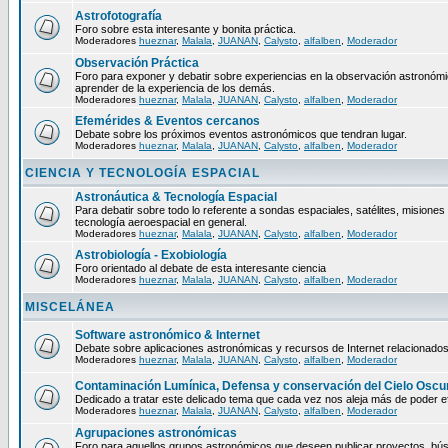
Astrofotografía
Foro sobre esta interesante y bonita práctica.
Moderadores
hueznar
,
Malala
,
JUANAN
,
Calysto
,
alfalben
,
Moderador
Observación Práctica
Foro para exponer y debatir sobre experiencias en la observación astronómica
aprender de la experiencia de los demás.
Moderadores
hueznar
,
Malala
,
JUANAN
,
Calysto
,
alfalben
,
Moderador
Efemérides & Eventos cercanos
Debate sobre los próximos eventos astronómicos que tendran lugar.
Moderadores
hueznar
,
Malala
,
JUANAN
,
Calysto
,
alfalben
,
Moderador
CIENCIA Y TECNOLOGÍA ESPACIAL
Astronáutica & Tecnología Espacial
Para debatir sobre todo lo referente a sondas espaciales, satélites, misiones 
tecnología aeroespacial en general.
Moderadores
hueznar
,
Malala
,
JUANAN
,
Calysto
,
alfalben
,
Moderador
Astrobiología - Exobiología
Foro orientado al debate de esta interesante ciencia
Moderadores
hueznar
,
Malala
,
JUANAN
,
Calysto
,
alfalben
,
Moderador
MISCELÁNEA
Software astronómico & Internet
Debate sobre aplicaciones astronómicas y recursos de Internet relacionados
Moderadores
hueznar
,
Malala
,
JUANAN
,
Calysto
,
alfalben
,
Moderador
Contaminación Lumínica, Defensa y conservación del Cielo Oscu
Dedicado a tratar este delicado tema que cada vez nos aleja más de poder ef
Moderadores
hueznar
,
Malala
,
JUANAN
,
Calysto
,
alfalben
,
Moderador
Agrupaciones astronómicas
Foro para aquellos grupos astronómicos que deseen publicar proyectos, bú