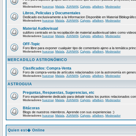
etc.
Moderadores
hueznar
,
Malala
,
JUANAN
,
Calysto
,
alfalben
,
Moderador
Libros, Peliculas y Documentales
Dedicado exclusivamente a la Informacion Disponible en Material Bibliográfico
Moderadores
hueznar
,
Malala
,
JUANAN
,
Calysto
,
alfalben
,
Moderador
Material Audiovisual
subforo centrado en la recopilación de material audiovisual tales como video
Moderadores
hueznar
,
Malala
,
JUANAN
,
Calysto
,
alfalben
,
Moderador
OFF-Topic
Foro libre para exponer cualquier tipo de comentario ajeno a la temática princ
Moderadores
hueznar
,
Malala
,
JUANAN
,
Calysto
,
alfalben
,
Moderador
MERCADILLO ASTRONÓMICO
Clasificados: Compra-Venta
Foro de compra-venta de artículos relacionados con la astronomía en genera
Moderadores
hueznar
,
Malala
,
JUANAN
,
Calysto
,
alfalben
,
Moderador
ASTROGUIA
Preguntas, Respuestas, Sugerencias, etc
Foro especialmente dedicado para debatir todos los puntos relacionados con
Moderadores
hueznar
,
Malala
,
JUANAN
,
Calysto
,
alfalben
,
Moderador
Bitácoras
Blogs de nuestros miembros. Aprende con sus experiencias :)
Moderadores
hueznar
,
Malala
,
JUANAN
,
Calysto
,
alfalben
,
Moderador
Quien est� Online