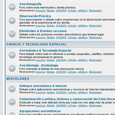
Astrofotografía
Foro sobre esta interesante y bonita práctica.
Moderadores
hueznar
,
Malala
,
JUANAN
,
Calysto
,
alfalben
,
Moderador
Observación Práctica
Foro para exponer y debatir sobre experiencias en la observación astronómica
aprender de la experiencia de los demás.
Moderadores
hueznar
,
Malala
,
JUANAN
,
Calysto
,
alfalben
,
Moderador
Efemérides & Eventos cercanos
Debate sobre los próximos eventos astronómicos que tendran lugar.
Moderadores
hueznar
,
Malala
,
JUANAN
,
Calysto
,
alfalben
,
Moderador
CIENCIA Y TECNOLOGÍA ESPACIAL
Astronáutica & Tecnología Espacial
Para debatir sobre todo lo referente a sondas espaciales, satélites, misiones 
tecnología aeroespacial en general.
Moderadores
hueznar
,
Malala
,
JUANAN
,
Calysto
,
alfalben
,
Moderador
Astrobiología - Exobiología
Foro orientado al debate de esta interesante ciencia
Moderadores
hueznar
,
Malala
,
JUANAN
,
Calysto
,
alfalben
,
Moderador
MISCELÁNEA
Software astronómico & Internet
Debate sobre aplicaciones astronómicas y recursos de Internet relacionados
Moderadores
hueznar
,
Malala
,
JUANAN
,
Calysto
,
alfalben
,
Moderador
Contaminación Lumínica, Defensa y conservación del Cielo Oscu
Dedicado a tratar este delicado tema que cada vez nos aleja más de poder ef
Moderadores
hueznar
,
Malala
,
JUANAN
,
Calysto
,
alfalben
,
Moderador
Agrupaciones astronómicas
Foro para aquellos grupos astronómicos que deseen publicar proyectos, bú