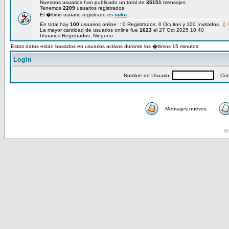
Nuestros usuarios han publicado un total de
35151
mensajes
Tenemos
2209
usuarios registrados
El �ltimo usuario registrado es
ouku
En total hay
100
usuarios online :: 0 Registrados, 0 Ocultos y 100 Invitados [
A
La mayor cantidad de usuarios online fue
1623
el 27 Oct 2025 10:40
Usuarios Registrados: Ninguno
Estos datos estan basados en usuarios activos durante los �ltimos 15 minutos
Login
Nombre de Usuario:
Cont
Mensajes nuevos
© 