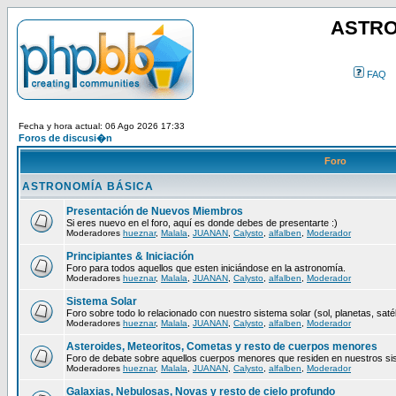
ASTRO
FAQ
Fecha y hora actual: 06 Ago 2026 17:33
Foros de discusi�n
Foro
ASTRONOMÍA BÁSICA
Presentación de Nuevos Miembros
Si eres nuevo en el foro, aquí es donde debes de presentarte :)
Moderadores
hueznar
,
Malala
,
JUANAN
,
Calysto
,
alfalben
,
Moderador
Principiantes & Iniciación
Foro para todos aquellos que esten iniciándose en la astronomía.
Moderadores
hueznar
,
Malala
,
JUANAN
,
Calysto
,
alfalben
,
Moderador
Sistema Solar
Foro sobre todo lo relacionado con nuestro sistema solar (sol, planetas, satéli
Moderadores
hueznar
,
Malala
,
JUANAN
,
Calysto
,
alfalben
,
Moderador
Asteroides, Meteoritos, Cometas y resto de cuerpos menores
Foro de debate sobre aquellos cuerpos menores que residen en nuestros si
Moderadores
hueznar
,
Malala
,
JUANAN
,
Calysto
,
alfalben
,
Moderador
Galaxias, Nebulosas, Novas y resto de cielo profundo