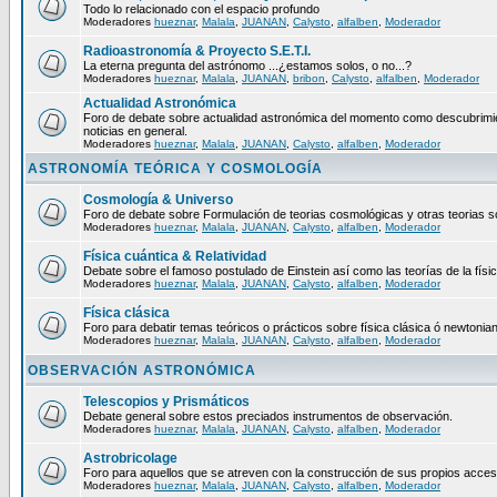
Todo lo relacionado con el espacio profundo
Moderadores
hueznar
,
Malala
,
JUANAN
,
Calysto
,
alfalben
,
Moderador
Radioastronomía & Proyecto S.E.T.I.
La eterna pregunta del astrónomo ...¿estamos solos, o no...?
Moderadores
hueznar
,
Malala
,
JUANAN
,
bribon
,
Calysto
,
alfalben
,
Moderador
Actualidad Astronómica
Foro de debate sobre actualidad astronómica del momento como descubrimie
noticias en general.
Moderadores
hueznar
,
Malala
,
JUANAN
,
Calysto
,
alfalben
,
Moderador
ASTRONOMÍA TEÓRICA Y COSMOLOGÍA
Cosmología & Universo
Foro de debate sobre Formulación de teorias cosmológicas y otras teorias so
Moderadores
hueznar
,
Malala
,
JUANAN
,
Calysto
,
alfalben
,
Moderador
Física cuántica & Relatividad
Debate sobre el famoso postulado de Einstein así como las teorías de la físic
Moderadores
hueznar
,
Malala
,
JUANAN
,
Calysto
,
alfalben
,
Moderador
Física clásica
Foro para debatir temas teóricos o prácticos sobre física clásica ó newtonia
Moderadores
hueznar
,
Malala
,
JUANAN
,
Calysto
,
alfalben
,
Moderador
OBSERVACIÓN ASTRONÓMICA
Telescopios y Prismáticos
Debate general sobre estos preciados instrumentos de observación.
Moderadores
hueznar
,
Malala
,
JUANAN
,
Calysto
,
alfalben
,
Moderador
Astrobricolage
Foro para aquellos que se atreven con la construcción de sus propios acces
Moderadores
hueznar
,
Malala
,
JUANAN
,
Calysto
,
alfalben
,
Moderador