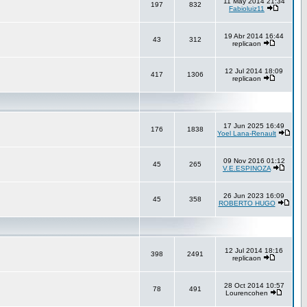
11 May 2014 21:34
197
832
Fabioluiz11
19 Abr 2014 16:44
43
312
replicaon
12 Jul 2014 18:09
417
1306
replicaon
17 Jun 2025 16:49
176
1838
Yoel Lana-Renault
09 Nov 2016 01:12
45
265
V.E.ESPINOZA
26 Jun 2023 16:09
45
358
ROBERTO HUGO
12 Jul 2014 18:16
398
2491
replicaon
28 Oct 2014 10:57
78
491
Lourencohen