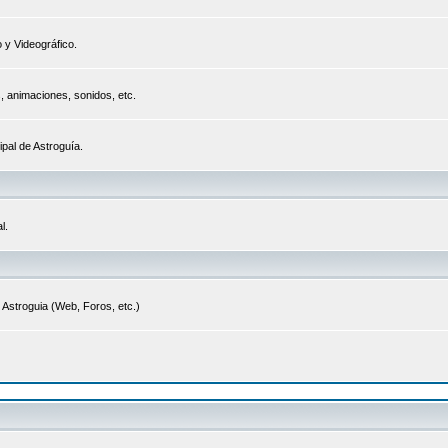
 y Videográfico.
s, animaciones, sonidos, etc.
ipal de Astroguía.
l.
 Astroguia (Web, Foros, etc.)