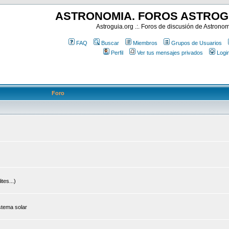
ASTRONOMIA. FOROS ASTROG
Astroguia.org .:. Foros de discusión de Astrono
FAQ
Buscar
Miembros
Grupos de Usuarios
Perfil
Ver tus mensajes privados
Logi
Foro
tes...)
stema solar