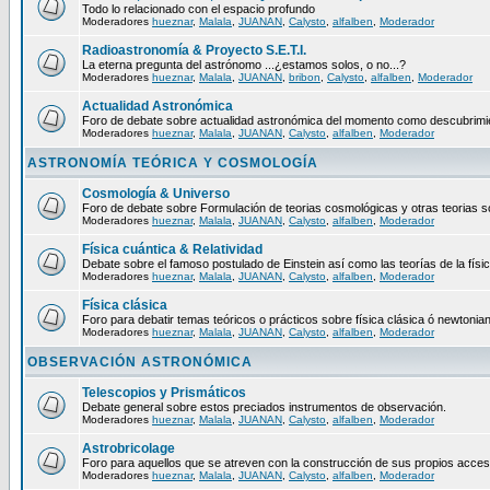
Todo lo relacionado con el espacio profundo
Moderadores
hueznar
,
Malala
,
JUANAN
,
Calysto
,
alfalben
,
Moderador
Radioastronomía & Proyecto S.E.T.I.
La eterna pregunta del astrónomo ...¿estamos solos, o no...?
Moderadores
hueznar
,
Malala
,
JUANAN
,
bribon
,
Calysto
,
alfalben
,
Moderador
Actualidad Astronómica
Foro de debate sobre actualidad astronómica del momento como descubrimien
Moderadores
hueznar
,
Malala
,
JUANAN
,
Calysto
,
alfalben
,
Moderador
ASTRONOMÍA TEÓRICA Y COSMOLOGÍA
Cosmología & Universo
Foro de debate sobre Formulación de teorias cosmológicas y otras teorias so
Moderadores
hueznar
,
Malala
,
JUANAN
,
Calysto
,
alfalben
,
Moderador
Física cuántica & Relatividad
Debate sobre el famoso postulado de Einstein así como las teorías de la físic
Moderadores
hueznar
,
Malala
,
JUANAN
,
Calysto
,
alfalben
,
Moderador
Física clásica
Foro para debatir temas teóricos o prácticos sobre física clásica ó newtonia
Moderadores
hueznar
,
Malala
,
JUANAN
,
Calysto
,
alfalben
,
Moderador
OBSERVACIÓN ASTRONÓMICA
Telescopios y Prismáticos
Debate general sobre estos preciados instrumentos de observación.
Moderadores
hueznar
,
Malala
,
JUANAN
,
Calysto
,
alfalben
,
Moderador
Astrobricolage
Foro para aquellos que se atreven con la construcción de sus propios acces
Moderadores
hueznar
,
Malala
,
JUANAN
,
Calysto
,
alfalben
,
Moderador