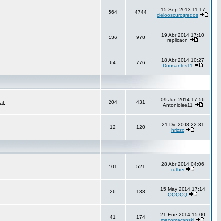
15 Sep 2013 11:17
564
4744
cielooscurogredos
19 Abr 2014 17:10
136
978
replicaon
18 Abr 2014 10:27
64
776
Donsantos11
09 Jun 2014 17:56
204
431
al.
Antoniolee11
21 Dic 2008 22:31
12
120
hrizzo
28 Abr 2014 04:06
101
521
ruther
15 May 2014 17:14
26
138
QQQQQ
21 Ene 2014 15:00
41
174
macomaconski