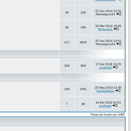
25 Jun 2014 14:51
46
246
Alonsogucci11
19 Mar 2014 15:40
94
395
Roylucio11
25 Jun 2014 14:51
417
4835
Alonsogucci11
27 Abr 2018 13:25
320
969
crushgraf
25 May 2014 21:50
169
1561
Santosfigo11
14 Abr 2014 02:01
7
86
lundmark
Todas las horas son GMT