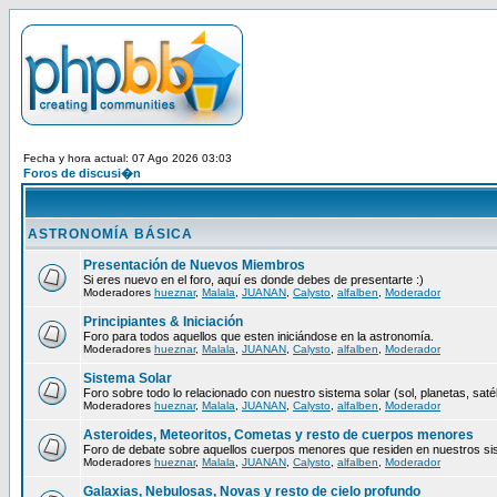
Fecha y hora actual: 07 Ago 2026 03:03
Foros de discusi�n
ASTRONOMÍA BÁSICA
Presentación de Nuevos Miembros
Si eres nuevo en el foro, aquí es donde debes de presentarte :)
Moderadores
hueznar
,
Malala
,
JUANAN
,
Calysto
,
alfalben
,
Moderador
Principiantes & Iniciación
Foro para todos aquellos que esten iniciándose en la astronomía.
Moderadores
hueznar
,
Malala
,
JUANAN
,
Calysto
,
alfalben
,
Moderador
Sistema Solar
Foro sobre todo lo relacionado con nuestro sistema solar (sol, planetas, satéli
Moderadores
hueznar
,
Malala
,
JUANAN
,
Calysto
,
alfalben
,
Moderador
Asteroides, Meteoritos, Cometas y resto de cuerpos menores
Foro de debate sobre aquellos cuerpos menores que residen en nuestros si
Moderadores
hueznar
,
Malala
,
JUANAN
,
Calysto
,
alfalben
,
Moderador
Galaxias, Nebulosas, Novas y resto de cielo profundo