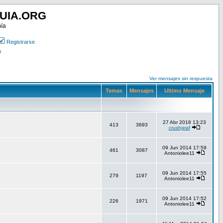
UIA.ORG
mía
Registrarse
n
Ver mensajes sin respuesta
Temas
Mensajes
Ultimo Mensaje
27 Abr 2018 13:23
413
3693
crushgraf
09 Jun 2014 17:59
461
3087
Antoniolee11
09 Jun 2014 17:55
279
1197
Antoniolee11
09 Jun 2014 17:52
226
1971
Antoniolee11