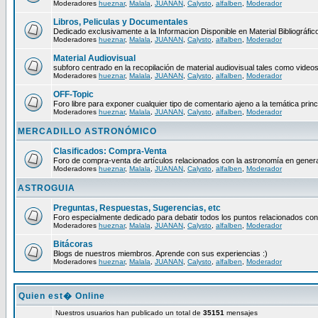
Moderadores
hueznar
,
Malala
,
JUANAN
,
Calysto
,
alfalben
,
Moderador
Libros, Peliculas y Documentales
Dedicado exclusivamente a la Informacion Disponible en Material Bibliográfico
Moderadores
hueznar
,
Malala
,
JUANAN
,
Calysto
,
alfalben
,
Moderador
Material Audiovisual
subforo centrado en la recopilación de material audiovisual tales como video
Moderadores
hueznar
,
Malala
,
JUANAN
,
Calysto
,
alfalben
,
Moderador
OFF-Topic
Foro libre para exponer cualquier tipo de comentario ajeno a la temática princ
Moderadores
hueznar
,
Malala
,
JUANAN
,
Calysto
,
alfalben
,
Moderador
MERCADILLO ASTRONÓMICO
Clasificados: Compra-Venta
Foro de compra-venta de artículos relacionados con la astronomía en genera
Moderadores
hueznar
,
Malala
,
JUANAN
,
Calysto
,
alfalben
,
Moderador
ASTROGUIA
Preguntas, Respuestas, Sugerencias, etc
Foro especialmente dedicado para debatir todos los puntos relacionados con
Moderadores
hueznar
,
Malala
,
JUANAN
,
Calysto
,
alfalben
,
Moderador
Bitácoras
Blogs de nuestros miembros. Aprende con sus experiencias :)
Moderadores
hueznar
,
Malala
,
JUANAN
,
Calysto
,
alfalben
,
Moderador
Quien est� Online
Nuestros usuarios han publicado un total de
35151
mensajes