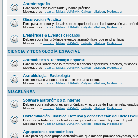
Astrofotografía
Foro sobre esta interesante y bonita práctica.
Moderadores
hueznar
,
Malala
,
JUANAN
,
Calysto
,
alfalben
,
Moderador
Observación Práctica
Foro para exponer y debatir sobre experiencias en la observación astronómic
Moderadores
hueznar
,
Malala
,
JUANAN
,
Calysto
,
alfalben
,
Moderador
Efemérides & Eventos cercanos
Debate sobre los próximos eventos astronómicos que tendran lugar.
Moderadores
hueznar
,
Malala
,
JUANAN
,
Calysto
,
alfalben
,
Moderador
CIENCIA Y TECNOLOGÍA ESPACIAL
Astronáutica & Tecnología Espacial
Para debatir sobre todo lo referente a sondas espaciales, satélites, misiones 
Moderadores
hueznar
,
Malala
,
JUANAN
,
Calysto
,
alfalben
,
Moderador
Astrobiología - Exobiología
Foro orientado al debate de esta interesante ciencia
Moderadores
hueznar
,
Malala
,
JUANAN
,
Calysto
,
alfalben
,
Moderador
MISCELÁNEA
Software astronómico & Internet
Debate sobre aplicaciones astronómicas y recursos de Internet relacionados
Moderadores
hueznar
,
Malala
,
JUANAN
,
Calysto
,
alfalben
,
Moderador
Contaminación Lumínica, Defensa y conservación del Cielo Oscu
Dedicado a tratar este delicado tema que cada vez nos aleja más de poder ef
Moderadores
hueznar
,
Malala
,
JUANAN
,
Calysto
,
alfalben
,
Moderador
Agrupaciones astronómicas
Foro para aquellos grupos astronómicos que deseen publicar proyectos, bús