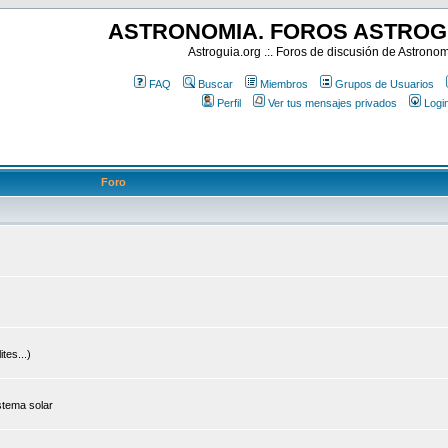
ASTRONOMIA. FOROS ASTROG
Astroguia.org .:. Foros de discusión de Astrono
FAQ
Buscar
Miembros
Grupos de Usuarios
Perfil
Ver tus mensajes privados
Logi
Foro
tes...)
stema solar