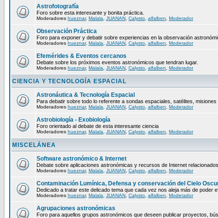
Astrofotografía
Foro sobre esta interesante y bonita práctica.
Moderadores
hueznar
,
Malala
,
JUANAN
,
Calysto
,
alfalben
,
Moderador
Observación Práctica
Foro para exponer y debatir sobre experiencias en la observación astronómic
Moderadores
hueznar
,
Malala
,
JUANAN
,
Calysto
,
alfalben
,
Moderador
Efemérides & Eventos cercanos
Debate sobre los próximos eventos astronómicos que tendran lugar.
Moderadores
hueznar
,
Malala
,
JUANAN
,
Calysto
,
alfalben
,
Moderador
CIENCIA Y TECNOLOGÍA ESPACIAL
Astronáutica & Tecnología Espacial
Para debatir sobre todo lo referente a sondas espaciales, satélites, misiones 
Moderadores
hueznar
,
Malala
,
JUANAN
,
Calysto
,
alfalben
,
Moderador
Astrobiología - Exobiología
Foro orientado al debate de esta interesante ciencia
Moderadores
hueznar
,
Malala
,
JUANAN
,
Calysto
,
alfalben
,
Moderador
MISCELÁNEA
Software astronómico & Internet
Debate sobre aplicaciones astronómicas y recursos de Internet relacionados
Moderadores
hueznar
,
Malala
,
JUANAN
,
Calysto
,
alfalben
,
Moderador
Contaminación Lumínica, Defensa y conservación del Cielo Oscu
Dedicado a tratar este delicado tema que cada vez nos aleja más de poder ef
Moderadores
hueznar
,
Malala
,
JUANAN
,
Calysto
,
alfalben
,
Moderador
Agrupaciones astronómicas
Foro para aquellos grupos astronómicos que deseen publicar proyectos, bús