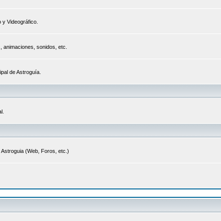
 y Videográfico.
s, animaciones, sonidos, etc.
ipal de Astroguía.
l.
 Astroguia (Web, Foros, etc.)