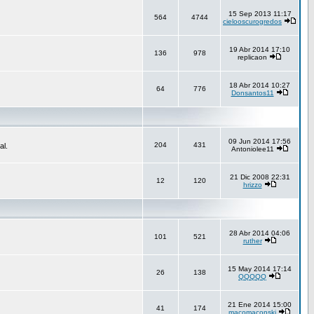
15 Sep 2013 11:17
564
4744
cielooscurogredos
19 Abr 2014 17:10
136
978
replicaon
18 Abr 2014 10:27
64
776
Donsantos11
09 Jun 2014 17:56
204
431
al.
Antoniolee11
21 Dic 2008 22:31
12
120
hrizzo
28 Abr 2014 04:06
101
521
ruther
15 May 2014 17:14
26
138
QQQQQ
21 Ene 2014 15:00
41
174
macomaconski