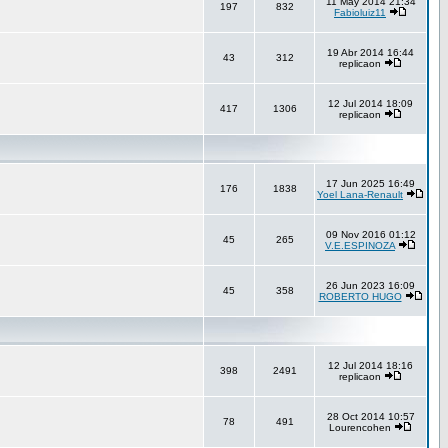
11 May 2014 21:34
197
832
Fabioluiz11
19 Abr 2014 16:44
43
312
replicaon
12 Jul 2014 18:09
417
1306
replicaon
17 Jun 2025 16:49
176
1838
Yoel Lana-Renault
09 Nov 2016 01:12
45
265
V.E.ESPINOZA
26 Jun 2023 16:09
45
358
ROBERTO HUGO
12 Jul 2014 18:16
398
2491
replicaon
28 Oct 2014 10:57
78
491
Lourencohen