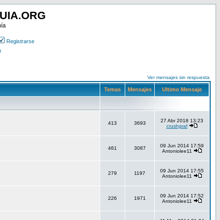
UIA.ORG
mía
Registrarse
n
Ver mensajes sin respuesta
Temas
Mensajes
Ultimo Mensaje
27 Abr 2018 13:23
413
3693
crushgraf
09 Jun 2014 17:59
461
3087
Antoniolee11
09 Jun 2014 17:55
279
1197
Antoniolee11
09 Jun 2014 17:52
226
1971
Antoniolee11