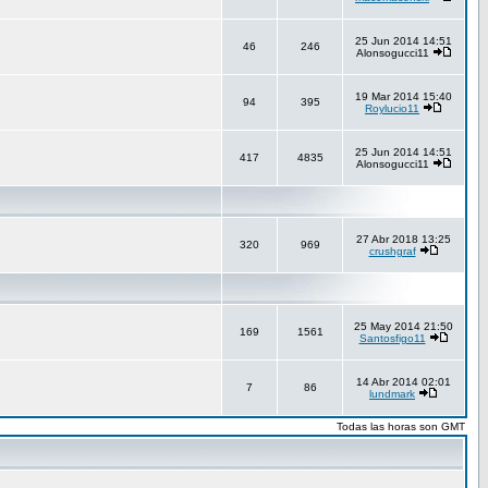
25 Jun 2014 14:51
46
246
Alonsogucci11
19 Mar 2014 15:40
94
395
Roylucio11
25 Jun 2014 14:51
417
4835
Alonsogucci11
27 Abr 2018 13:25
320
969
crushgraf
25 May 2014 21:50
169
1561
Santosfigo11
14 Abr 2014 02:01
7
86
lundmark
Todas las horas son GMT