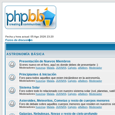
Fecha y hora actual: 05 Ago 2026 23:20
Foros de discusi�n
ASTRONOMÍA BÁSICA
Presentación de Nuevos Miembros
Si eres nuevo en el foro, aquí es donde debes de presentarte :)
Moderadores
hueznar
,
Malala
,
JUANAN
,
Calysto
,
alfalben
,
Moderador
Principiantes & Iniciación
Foro para todos aquellos que esten iniciándose en la astronomía.
Moderadores
hueznar
,
Malala
,
JUANAN
,
Calysto
,
alfalben
,
Moderador
Sistema Solar
Foro sobre todo lo relacionado con nuestro sistema solar (sol, planetas, satéli
Moderadores
hueznar
,
Malala
,
JUANAN
,
Calysto
,
alfalben
,
Moderador
Asteroides, Meteoritos, Cometas y resto de cuerpos menores
Foro de debate sobre aquellos cuerpos menores que residen en nuestros si
Moderadores
hueznar
,
Malala
,
JUANAN
,
Calysto
,
alfalben
,
Moderador
Galaxias, Nebulosas, Novas y resto de cielo profundo