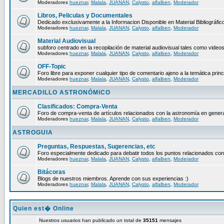
Moderadores
hueznar
,
Malala
,
JUANAN
,
Calysto
,
alfalben
,
Moderador
Libros, Peliculas y Documentales
Dedicado exclusivamente a la Informacion Disponible en Material Bibliográfico
Moderadores
hueznar
,
Malala
,
JUANAN
,
Calysto
,
alfalben
,
Moderador
Material Audiovisual
subforo centrado en la recopilación de material audiovisual tales como video
Moderadores
hueznar
,
Malala
,
JUANAN
,
Calysto
,
alfalben
,
Moderador
OFF-Topic
Foro libre para exponer cualquier tipo de comentario ajeno a la temática princ
Moderadores
hueznar
,
Malala
,
JUANAN
,
Calysto
,
alfalben
,
Moderador
MERCADILLO ASTRONÓMICO
Clasificados: Compra-Venta
Foro de compra-venta de artículos relacionados con la astronomía en genera
Moderadores
hueznar
,
Malala
,
JUANAN
,
Calysto
,
alfalben
,
Moderador
ASTROGUIA
Preguntas, Respuestas, Sugerencias, etc
Foro especialmente dedicado para debatir todos los puntos relacionados con
Moderadores
hueznar
,
Malala
,
JUANAN
,
Calysto
,
alfalben
,
Moderador
Bitácoras
Blogs de nuestros miembros. Aprende con sus experiencias :)
Moderadores
hueznar
,
Malala
,
JUANAN
,
Calysto
,
alfalben
,
Moderador
Quien est� Online
Nuestros usuarios han publicado un total de
35151
mensajes