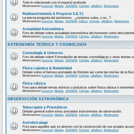
Todo lo relacionado con el espacio profundo
Moderadores
hueznar
,
Malala
,
JUANAN
,
Calysto
,
alfalben
,
Moderador
Radioastronomía & Proyecto S.E.T.I.
La eterna pregunta del astrónomo ...¿estamos solos, o no...?
Moderadores
hueznar
,
Malala
,
JUANAN
,
bribon
,
Calysto
,
alfalben
,
Moderador
Actualidad Astronómica
Foro de debate sobre actualidad astronómica del momento como descubrimien
Moderadores
hueznar
,
Malala
,
JUANAN
,
Calysto
,
alfalben
,
Moderador
ASTRONOMÍA TEÓRICA Y COSMOLOGÍA
Cosmología & Universo
Foro de debate sobre Formulación de teorias cosmológicas y otras teorias so
Moderadores
hueznar
,
Malala
,
JUANAN
,
Calysto
,
alfalben
,
Moderador
Física cuántica & Relatividad
Debate sobre el famoso postulado de Einstein así como las teorías de la físic
Moderadores
hueznar
,
Malala
,
JUANAN
,
Calysto
,
alfalben
,
Moderador
Física clásica
Foro para debatir temas teóricos o prácticos sobre física clásica ó newtonia
Moderadores
hueznar
,
Malala
,
JUANAN
,
Calysto
,
alfalben
,
Moderador
OBSERVACIÓN ASTRONÓMICA
Telescopios y Prismáticos
Debate general sobre estos preciados instrumentos de observación.
Moderadores
hueznar
,
Malala
,
JUANAN
,
Calysto
,
alfalben
,
Moderador
Astrobricolage
Foro para aquellos que se atreven con la construcción de sus propios acces
Moderadores
hueznar
,
Malala
,
JUANAN
,
Calysto
,
alfalben
,
Moderador