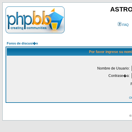
ASTRO
FAQ
Foros de discusi�n
Por favor ingrese su nom
Nombre de Usuario:
Contrase�a:
Ol
© 