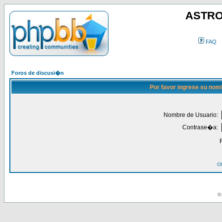
ASTRO
FAQ
Foros de discusi�n
Por favor ingrese su nom
Nombre de Usuario:
Contrase�a:
Ol
© 