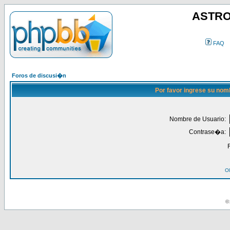
ASTRO
FAQ
Foros de discusi�n
Por favor ingrese su nom
Nombre de Usuario:
Contrase�a:
Ol
© 