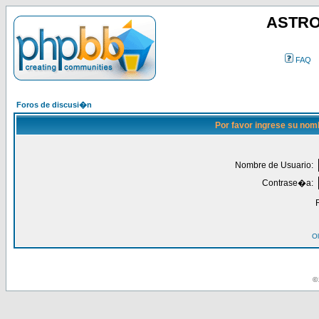
ASTRO
FAQ
Foros de discusi�n
Por favor ingrese su nom
Nombre de Usuario:
Contrase�a:
Ol
© 