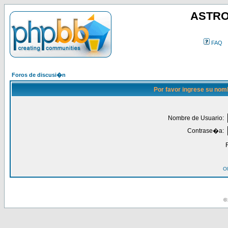
ASTRO
FAQ
Foros de discusi�n
Por favor ingrese su nom
Nombre de Usuario:
Contrase�a:
Ol
© 