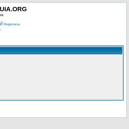
UIA.ORG
mía
Registrarse
n