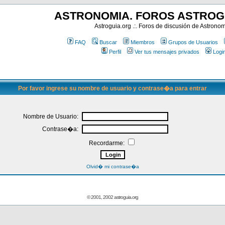
ASTRONOMIA. FOROS ASTROG
Astroguia.org .:. Foros de discusión de Astrono
FAQ
Buscar
Miembros
Grupos de Usuarios
Perfil
Ver tus mensajes privados
Logi
Por favor ingrese su nombre de usuario y contrase�a para entrar
Nombre de Usuario:
Contrase�a:
Recordarme:
Olvid� mi contrase�a
© 2001, 2002 astroguia.org