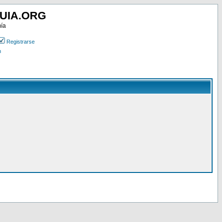
UIA.ORG
mía
Registrarse
n