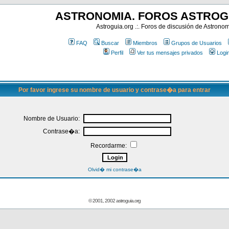
ASTRONOMIA. FOROS ASTROG
Astroguia.org .:. Foros de discusión de Astrono
FAQ
Buscar
Miembros
Grupos de Usuarios
Perfil
Ver tus mensajes privados
Logi
Por favor ingrese su nombre de usuario y contrase�a para entrar
Nombre de Usuario:
Contrase�a:
Recordarme:
Olvid� mi contrase�a
© 2001, 2002 astroguia.org