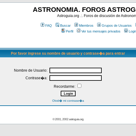
ASTRONOMIA. FOROS ASTROG
Astroguia.org .:. Foros de discusión de Astrono
FAQ
Buscar
Miembros
Grupos de Usuarios
Perfil
Ver tus mensajes privados
Logi
Por favor ingrese su nombre de usuario y contrase�a para entrar
Nombre de Usuario:
Contrase�a:
Recordarme:
Olvid� mi contrase�a
© 2001, 2002 astroguia.org