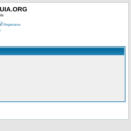
UIA.ORG
mía
Registrarse
n