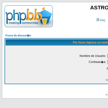
ASTRO
FAQ
Foros de discusi�n
Por favor ingrese su nom
Nombre de Usuario:
Contrase�a:
Ol
© 