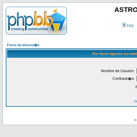
ASTRO
FAQ
Foros de discusi�n
Por favor ingrese su nom
Nombre de Usuario:
Contrase�a:
Ol
© 