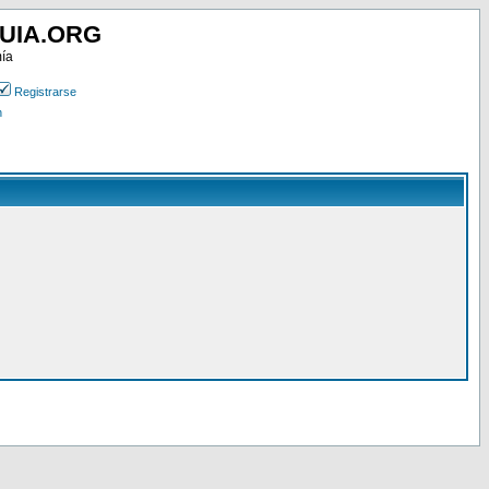
UIA.ORG
mía
Registrarse
n