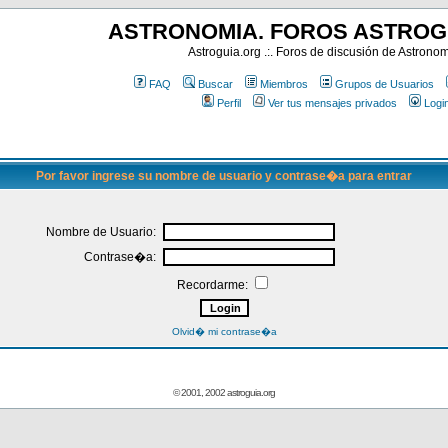
ASTRONOMIA. FOROS ASTROG
Astroguia.org .:. Foros de discusión de Astrono
FAQ
Buscar
Miembros
Grupos de Usuarios
Perfil
Ver tus mensajes privados
Logi
Por favor ingrese su nombre de usuario y contrase�a para entrar
Nombre de Usuario:
Contrase�a:
Recordarme:
Olvid� mi contrase�a
© 2001, 2002 astroguia.org