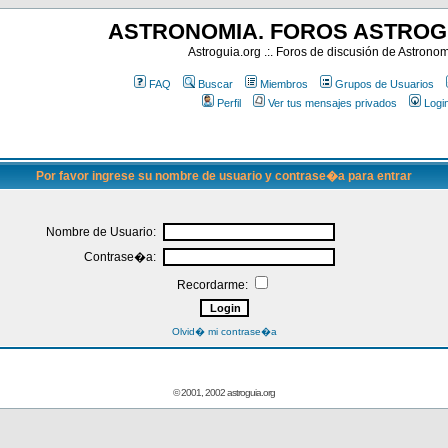
ASTRONOMIA. FOROS ASTROG
Astroguia.org .:. Foros de discusión de Astrono
FAQ
Buscar
Miembros
Grupos de Usuarios
Perfil
Ver tus mensajes privados
Logi
Por favor ingrese su nombre de usuario y contrase�a para entrar
Nombre de Usuario:
Contrase�a:
Recordarme:
Olvid� mi contrase�a
© 2001, 2002 astroguia.org