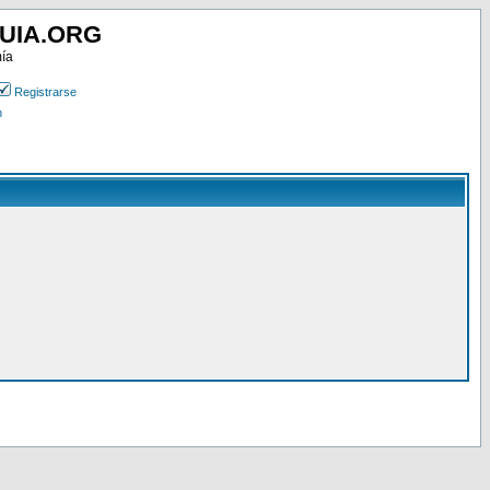
UIA.ORG
mía
Registrarse
n