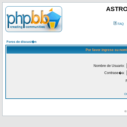
ASTRO
FAQ
Foros de discusi�n
Por favor ingrese su nom
Nombre de Usuario:
Contrase�a:
Ol
© 