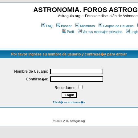
ASTRONOMIA. FOROS ASTROG
Astroguia.org .:. Foros de discusión de Astrono
FAQ
Buscar
Miembros
Grupos de Usuarios
Perfil
Ver tus mensajes privados
Logi
Por favor ingrese su nombre de usuario y contrase�a para entrar
Nombre de Usuario:
Contrase�a:
Recordarme:
Olvid� mi contrase�a
© 2001, 2002 astroguia.org