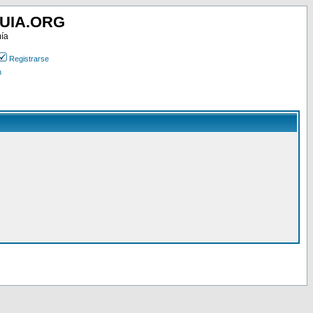
UIA.ORG
mía
Registrarse
n