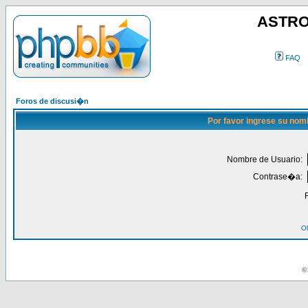
ASTRO
FAQ
Foros de discusi�n
Por favor ingrese su nom
Nombre de Usuario:
Contrase�a:
Ol
© 