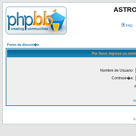
ASTRO
FAQ
Foros de discusi�n
Por favor ingrese su nom
Nombre de Usuario:
Contrase�a:
Ol
© 