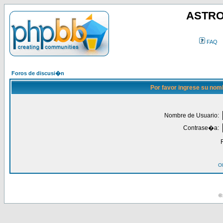
ASTRO
FAQ
Foros de discusi�n
Por favor ingrese su nom
Nombre de Usuario:
Contrase�a:
Ol
© 