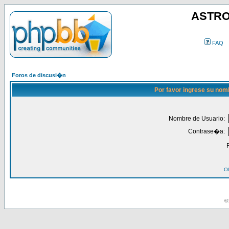
ASTRO
FAQ
Foros de discusi�n
Por favor ingrese su nom
Nombre de Usuario:
Contrase�a:
Ol
© 