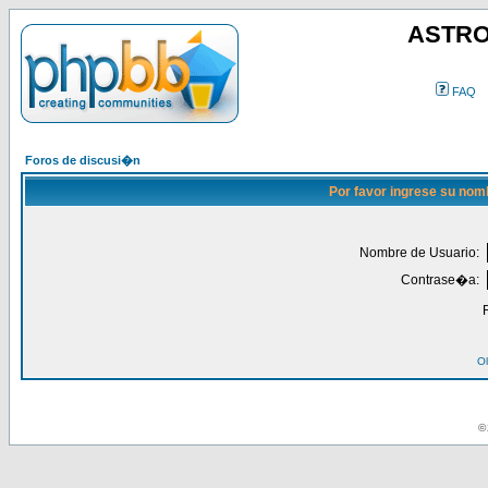
ASTRO
FAQ
Foros de discusi�n
Por favor ingrese su nom
Nombre de Usuario:
Contrase�a:
Ol
© 