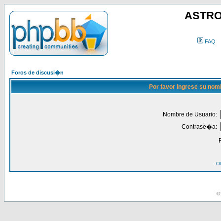
ASTRO
FAQ
Foros de discusi�n
Por favor ingrese su nom
Nombre de Usuario:
Contrase�a:
Ol
© 