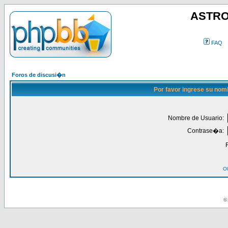
ASTRO
FAQ
Foros de discusi�n
Por favor ingrese su nom
Nombre de Usuario:
Contrase�a:
Ol
© 