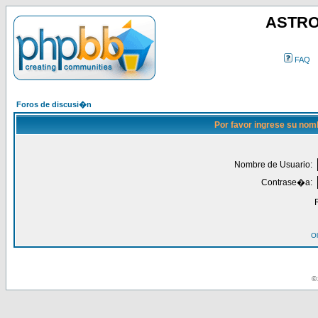
ASTRO
FAQ
Foros de discusi�n
Por favor ingrese su nom
Nombre de Usuario:
Contrase�a:
Ol
© 