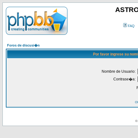
ASTRO
FAQ
Foros de discusi�n
Por favor ingrese su nom
Nombre de Usuario:
Contrase�a:
Ol
© 