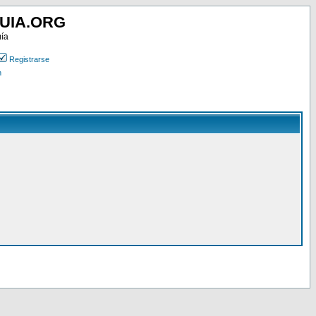
UIA.ORG
mía
Registrarse
n