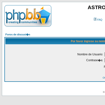
ASTRO
FAQ
Foros de discusi�n
Por favor ingrese su nom
Nombre de Usuario:
Contrase�a:
Ol
© 