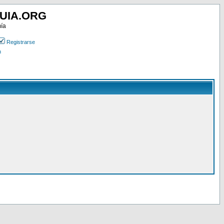
UIA.ORG
mía
Registrarse
n