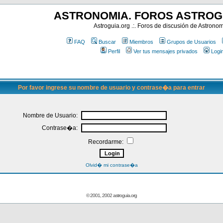
ASTRONOMIA. FOROS ASTROG
Astroguia.org .:. Foros de discusión de Astrono
FAQ
Buscar
Miembros
Grupos de Usuarios
Perfil
Ver tus mensajes privados
Logi
Por favor ingrese su nombre de usuario y contrase�a para entrar
Nombre de Usuario:
Contrase�a:
Recordarme:
Olvid� mi contrase�a
© 2001, 2002 astroguia.org