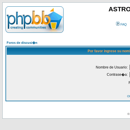
ASTRO
FAQ
Foros de discusi�n
Por favor ingrese su nom
Nombre de Usuario:
Contrase�a:
Ol
© 