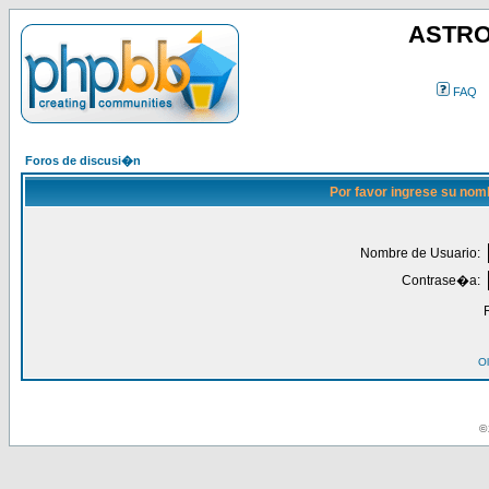
ASTRO
FAQ
Foros de discusi�n
Por favor ingrese su nom
Nombre de Usuario:
Contrase�a:
Ol
© 