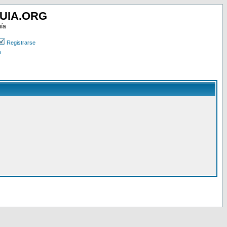
UIA.ORG
mía
Registrarse
n