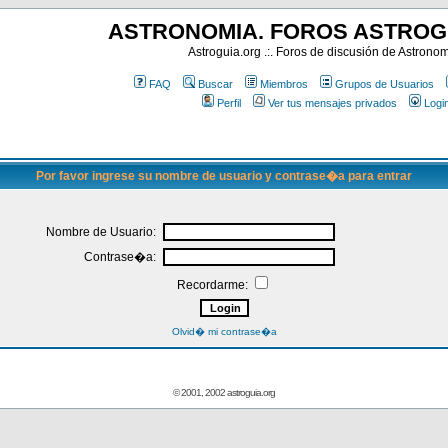
ASTRONOMIA. FOROS ASTROG
Astroguia.org .:. Foros de discusión de Astrono
FAQ
Buscar
Miembros
Grupos de Usuarios
Perfil
Ver tus mensajes privados
Logi
Por favor ingrese su nombre de usuario y contrase�a para entrar
Nombre de Usuario:
Contrase�a:
Recordarme:
Olvid� mi contrase�a
© 2001, 2002 astroguia.org