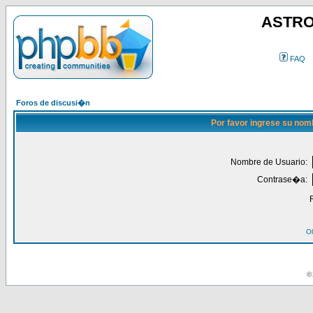
ASTRO
FAQ
Foros de discusi�n
Por favor ingrese su nom
Nombre de Usuario:
Contrase�a:
Ol
© 