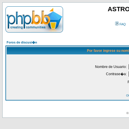
ASTRO
FAQ
Foros de discusi�n
Por favor ingrese su nom
Nombre de Usuario:
Contrase�a:
Ol
© 