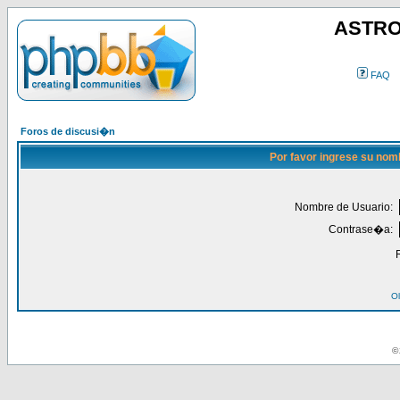
ASTRO
FAQ
Foros de discusi�n
Por favor ingrese su nom
Nombre de Usuario:
Contrase�a:
Ol
© 