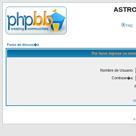
ASTRO
FAQ
Foros de discusi�n
Por favor ingrese su nom
Nombre de Usuario:
Contrase�a:
Ol
© 