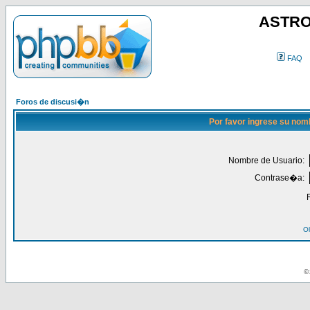
ASTRO
FAQ
Foros de discusi�n
Por favor ingrese su nom
Nombre de Usuario:
Contrase�a:
Ol
© 