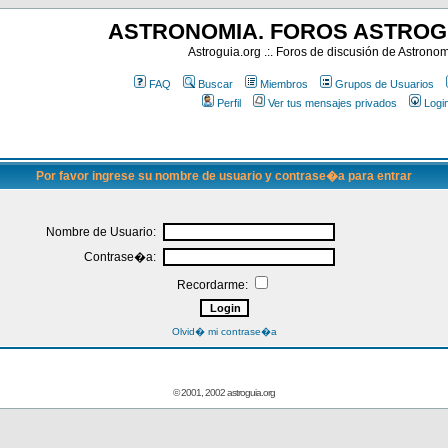
ASTRONOMIA. FOROS ASTROG
Astroguia.org .:. Foros de discusión de Astrono
FAQ
Buscar
Miembros
Grupos de Usuarios
Perfil
Ver tus mensajes privados
Logi
Por favor ingrese su nombre de usuario y contrase�a para entrar
Nombre de Usuario:
Contrase�a:
Recordarme:
Olvid� mi contrase�a
© 2001, 2002 astroguia.org