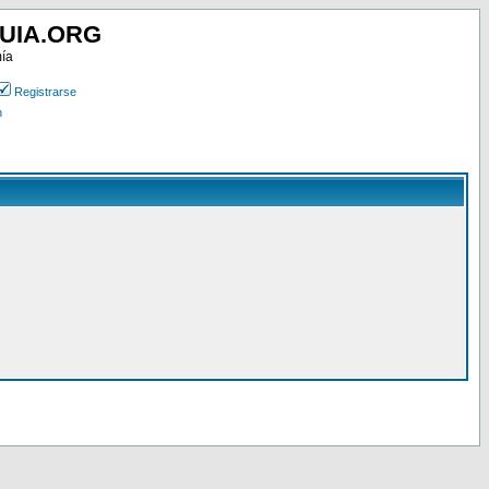
UIA.ORG
mía
Registrarse
n