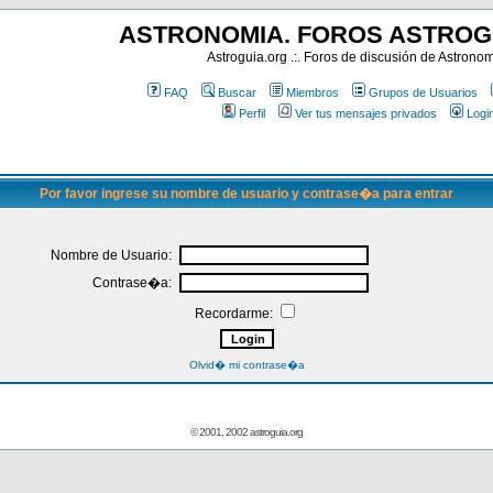
ASTRONOMIA. FOROS ASTROG
Astroguia.org .:. Foros de discusión de Astrono
FAQ
Buscar
Miembros
Grupos de Usuarios
Perfil
Ver tus mensajes privados
Logi
Por favor ingrese su nombre de usuario y contrase�a para entrar
Nombre de Usuario:
Contrase�a:
Recordarme:
Olvid� mi contrase�a
© 2001, 2002 astroguia.org