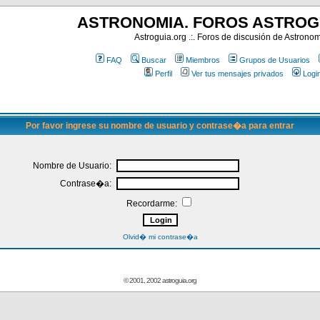
ASTRONOMIA. FOROS ASTROG
Astroguia.org .:. Foros de discusión de Astrono
FAQ
Buscar
Miembros
Grupos de Usuarios
Perfil
Ver tus mensajes privados
Logi
Por favor ingrese su nombre de usuario y contrase�a para entrar
Nombre de Usuario:
Contrase�a:
Recordarme:
Olvid� mi contrase�a
© 2001, 2002 astroguia.org