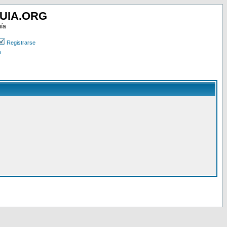
UIA.ORG
mía
Registrarse
n