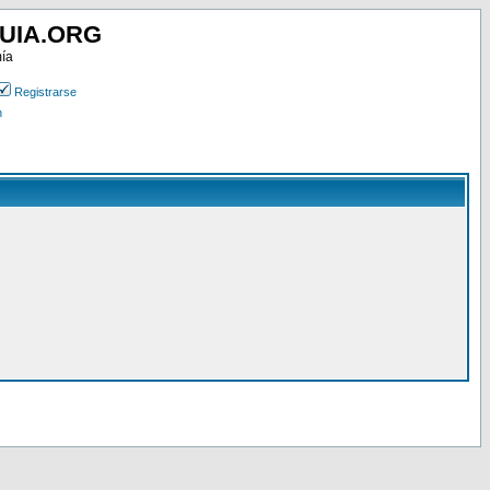
UIA.ORG
mía
Registrarse
n