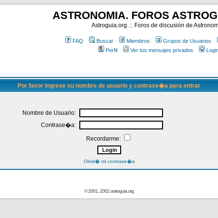
ASTRONOMIA. FOROS ASTROG
Astroguia.org .:. Foros de discusión de Astrono
FAQ
Buscar
Miembros
Grupos de Usuarios
Perfil
Ver tus mensajes privados
Logi
Por favor ingrese su nombre de usuario y contrase�a para entrar
Nombre de Usuario:
Contrase�a:
Recordarme:
Olvid� mi contrase�a
© 2001, 2002 astroguia.org