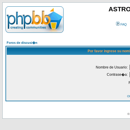
ASTRO
FAQ
Foros de discusi�n
Por favor ingrese su nom
Nombre de Usuario:
Contrase�a:
Ol
© 