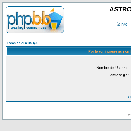
ASTRO
FAQ
Foros de discusi�n
Por favor ingrese su nom
Nombre de Usuario:
Contrase�a:
Ol
© 