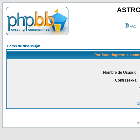
ASTRO
FAQ
Foros de discusi�n
Por favor ingrese su nom
Nombre de Usuario:
Contrase�a:
Ol
© 