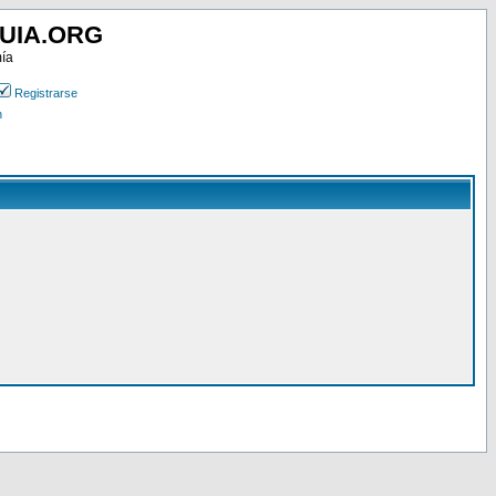
UIA.ORG
mía
Registrarse
n