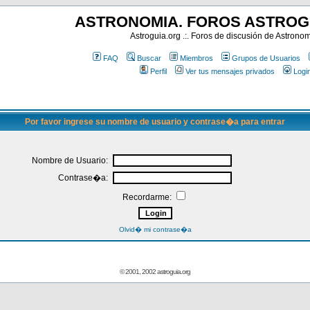
ASTRONOMIA. FOROS ASTROG
Astroguia.org .:. Foros de discusión de Astrono
FAQ
Buscar
Miembros
Grupos de Usuarios
Perfil
Ver tus mensajes privados
Logi
Por favor ingrese su nombre de usuario y contrase�a para entrar
Nombre de Usuario:
Contrase�a:
Recordarme:
Olvid� mi contrase�a
© 2001, 2002 astroguia.org