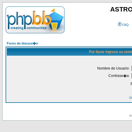
ASTRO
FAQ
Foros de discusi�n
Por favor ingrese su nom
Nombre de Usuario:
Contrase�a:
Ol
© 