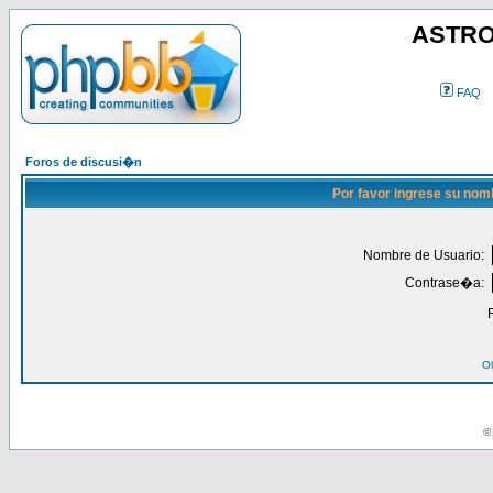
ASTRO
FAQ
Foros de discusi�n
Por favor ingrese su nom
Nombre de Usuario:
Contrase�a:
Ol
© 