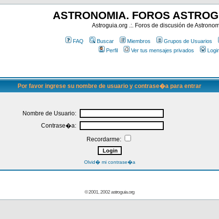
ASTRONOMIA. FOROS ASTROG
Astroguia.org .:. Foros de discusión de Astrono
FAQ
Buscar
Miembros
Grupos de Usuarios
Perfil
Ver tus mensajes privados
Logi
Por favor ingrese su nombre de usuario y contrase�a para entrar
Nombre de Usuario:
Contrase�a:
Recordarme:
Olvid� mi contrase�a
© 2001, 2002 astroguia.org