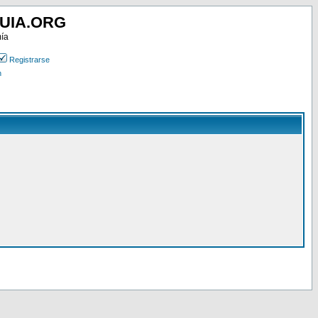
UIA.ORG
mía
Registrarse
n